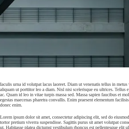
Iaculis urna id volutpat lacus laoreet. Diam ut venenatis tellus in metu
aliquam ut porttitor leo a diam. Nisl nisi scelerisque eu ultrices. Tellus
ac. Quam id leo in vitae turpis massa sed. Massa sapien faucibus et mole
egestas maecenas pharetra convallis. Enim praesent elementum facilisis l
donec enim.
Lorem ipsum dolor sit amet, consectetur adipiscing elit, sed do eiusmod 
tortor pretium viverra suspendisse. Sagittis purus sit amet volutpat con
ut. Habitasse platea dictumst vestibulum rhoncus est pellentesque elit 