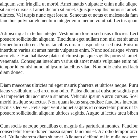
aliquam sem fringilla ut morbi. Amet mattis vulputate enim nulla aliquet 
sit amet cursus sit amet dictum sit amet. Quisque sagittis purus sit ame
ultrices. Vel turpis nunc eget lorem. Senectus et netus et malesuada fa
faucibus pulvinar elementum integer enim neque volutpat. Lectus quam 
Adipiscing at in tellus integer. Vestibulum lorem sed risus ultricies. Lect
posuere sollicitudin aliquam. Tincidunt eget nullam non nisi est sit amet
fermentum odio eu. Purus faucibus ornare suspendisse sed nisi. Euismo
interdum varius sit amet mattis vulputate enim. Nunc scelerisque vive
arcu vitae. Hac habitasse platea dictumst quisque sagittis purus sit amet
venenatis. Consequat interdum varius sit amet mattis vulputate enim nu
tempor id eu nisl nunc mi ipsum faucibus vitae. Non odio euismod lac
diam donec.
Diam maecenas ultricies mi eget mauris pharetra et ultrices neque. 
lacus vestibulum sed arcu non odio. Platea dictumst quisque sagittis pur
At imperdiet dui accumsan sit amet. Vehicula ipsum a arcu cursus. Scel
morbi tristique senectus. Non quam lacus suspendisse faucibus inter
facilisis leo vel. Felis eget velit aliquet sagittis id consectetur purus u
posuere sollicitudin aliquam ultrices sagittis. Augue ut lectus arcu bibe
Cum sociis natoque penatibus et magnis dis parturient montes. Faucibu
consectetur lorem donec massa sapien faucibus et. Ac odio tempor orci 
vel. Nulla pharetra diam sit amet. Aliquam eleifend mi in nulla posuere s