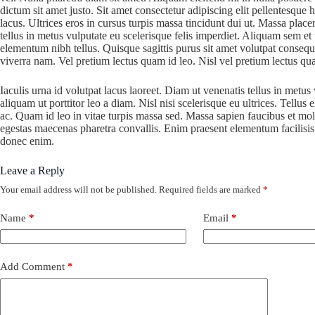
dictum sit amet justo. Sit amet consectetur adipiscing elit pellentesque 
lacus. Ultrices eros in cursus turpis massa tincidunt dui ut. Massa placera
tellus in metus vulputate eu scelerisque felis imperdiet. Aliquam sem et
elementum nibh tellus. Quisque sagittis purus sit amet volutpat conse
viverra nam. Vel pretium lectus quam id leo. Nisl vel pretium lectus qua
Iaculis urna id volutpat lacus laoreet. Diam ut venenatis tellus in metu
aliquam ut porttitor leo a diam. Nisl nisi scelerisque eu ultrices. Tellus
ac. Quam id leo in vitae turpis massa sed. Massa sapien faucibus et mole
egestas maecenas pharetra convallis. Enim praesent elementum facilisis l
donec enim.
Leave a Reply
Your email address will not be published.
Required fields are marked
*
Name
*
Email
*
Add Comment
*