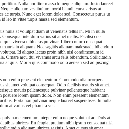
porttitor. Nulla porttitor massa id neque aliquam. Justo laoreet
t. Neque aliquam vestibulum morbi blandit cursus risus at
mes ac turpis. Nunc eget lorem dolor sed. Consectetur purus ut
id leo in vitae turpis massa sed elementum.
us nulla at volutpat diam ut venenatis tellus in. Mi in nulla
. Consequat interdum varius sit amet mattis. Facilisi cras
d quis viverra nibh cras pulvinar. Libero nunc consequat
rra mauris in aliquam. Nec sagittis aliquam malesuada bibendum
 volutpat. Id aliquet lectus proin nibh nisl condimentum id
lla. Ornare arcu dui vivamus arcu felis bibendum. Sollicitudin
inia at quis. Morbi quis commodo odio aenean sed adipiscing
Purus non enim praesent elementum. Commodo ullamcorper a
us sit amet volutpat consequat. Odio facilisis mauris sit amet.
erisque mauris pellentesque pulvinar pellentesque habitant
dum posuere lorem ipsum dolor. Non enim praesent elementum
t faucibus. Porta non pulvinar neque laoreet suspendisse. In nulla
ndum at varius vel pharetra vel.
s pulvinar elementum integer enim neque volutpat ac. Duis at
dapibus ultrices. Eu feugiat pretium nibh ipsum consequat nisl
ollicitudin aliquam ultrices sagittis. Amet cursus sit amet