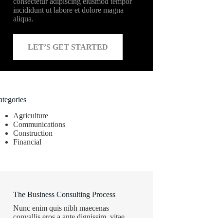
consectetur adipiscing eiusmod tempor
incididunt ut labore et dolore magna
aliqua.
LET’S GET STARTED
ategories
Agriculture
Communications
Construction
Financial
The Business Consulting Process
Nunc enim quis nibh maecenas
convallis eros a ante dignissim, vitae