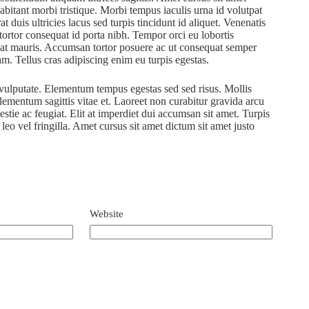
habitant morbi tristique. Morbi tempus iaculis urna id volutpat
t duis ultricies lacus sed turpis tincidunt id aliquet. Venenatis
 tortor consequat id porta nibh. Tempor orci eu lobortis
quat mauris. Accumsan tortor posuere ac ut consequat semper
m. Tellus cras adipiscing enim eu turpis egestas.
s vulputate. Elementum tempus egestas sed sed risus. Mollis
 elementum sagittis vitae et. Laoreet non curabitur gravida arcu
stie ac feugiat. Elit at imperdiet dui accumsan sit amet. Turpis
eo vel fringilla. Amet cursus sit amet dictum sit amet justo
Website