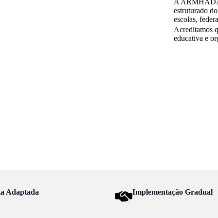
A ARMHADA é 
estruturado do
escolas, feder
Acreditamos q
educativa e o
ta Adaptada
Implementação Gradual